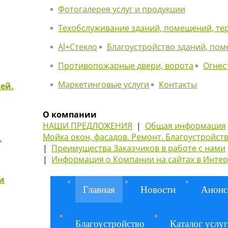
Фотогалерея услуг и продукции
Техобслуживание зданий, помещений, те
Al+Стекло
Благоустройство зданий, по
Противопожарные двери, ворота
Огнес
Маркетинговые услуги
Контакты
ей.
О компании
НАШИ ПРЕДЛОЖЕНИЯ
|
Общая информация
Мойка окон, фасадов. Ремонт. Благоустройств
.
|
Преимущества Заказчиков в работе с нами
|
Информация о Компании на сайтах в Инте
и
Главная
Новости
Анонс
Благоустройство
Каталог услуг