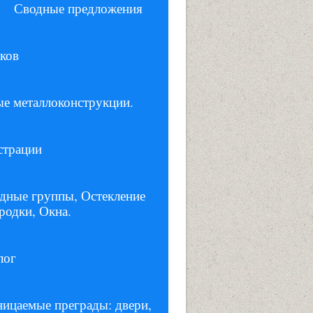
Сводные предложения
ков
е металлоконструкции.
трации
дные группы, Остекление
родки, Окна.
лог
ицаемые преграды: двери,