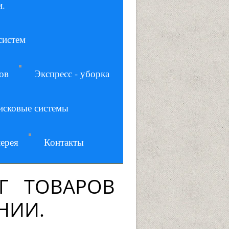
и.
систем
ов
Экспресс - уборка
исковые системы
ерея
Контакты
Г ТОВАРОВ
НИИ.