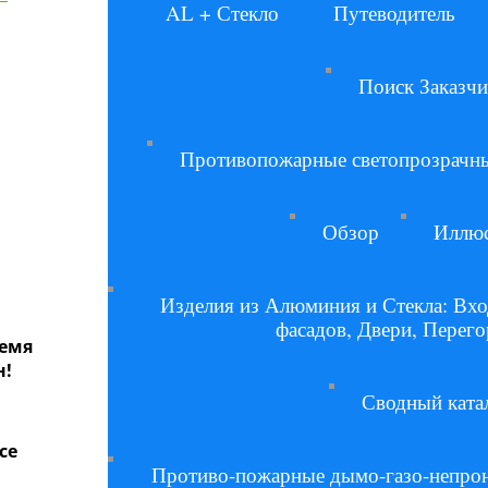
AL + Стекло
Путеводитель
Поиск Заказчи
Противопожарные светопрозрачны
Обзор
Иллюс
Изделия из Алюминия и Стекла: Вхо
фасадов, Двери, Перего
ремя
н!
Сводный ката
се
Противо-пожарные дымо-газо-непрон