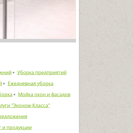
щений
Уборка предприятий
й
Ежедневная уборка
борка
Мойка окон и фасадов
луги "Эконом-Класса"
редложения
г и продукции