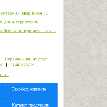
рриторий
Аварийное ТО
мещений, территорий
тойкие конструкции из стекла
|
Перечень наших услуг
о.
|
Наши Уcлуги
рнете
Техобслуживание
Каталог продукции