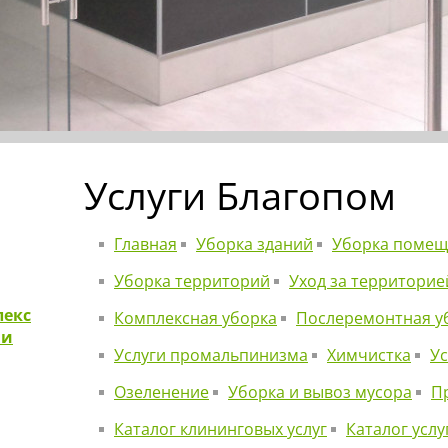
Услуги Благопом
Главная
Уборка зданий
Уборка поме
Уборка территорий
Уход за территорие
лекс
Комплексная уборка
Послеремонтная у
 и
Услуги промальпинизма
Химчистка
Ус
Озеленение
Уборка и вывоз мусора
П
Каталог клининговых услуг
Каталог услу