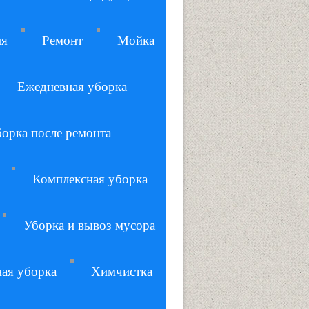
ия
Ремонт
Мойка
Ежедневная уборка
орка после ремонта
Комплексная уборка
Уборка и вывоз мусора
ная уборка
Химчистка